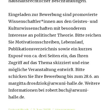
haushaltsrechtlicher Beschränkungen.
Eingeladen zur Bewerbung sind promovierte
Wissenschaftler*innen aus den Geistes- und
Kulturwissenschaften mit besonderem
Interesse an politischer Theorie. Bitte reichen
Sie Motivationsschreiben, Lebenslauf,
Publikationsverzeichnis sowie ein kurzes
Exposé von ca. drei Seiten ein, das Ihren
Zugriff auf das Thema skizziert und eine
mögliche Veranstaltung entwirft. Bitte
schicken Sie Ihre Bewerbung bis zum 28.6. an
margitta.drosdziok@arw.uni-halle.de. Weitere
Informationen bei robert.buch@arw.uni-
halle.de.
Autor
Robert Buch
Veröffentlicht
2. Juni 2025
Kategorien
Vergangene