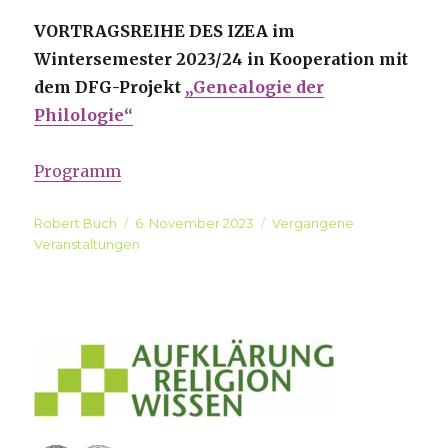
VORTRAGSREIHE DES IZEA im
Wintersemester 2023/24 in Kooperation mit
dem DFG-Projekt
„Genealogie der
Philologie“
Programm
Autor
Robert Buch
Veröffentlicht
6. November 2023
Kategorien
Vergangene
Veranstaltungen
am